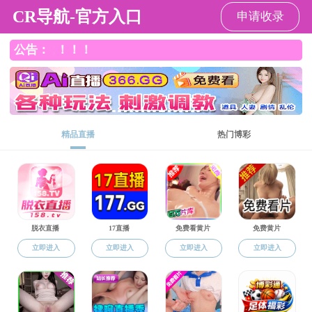
苏畅av
苏畅av
苏畅av概况
师资队伍
本
学工动态
学生工作
通知公告
扬
学工动态
团学架构
学生风采
资料下载