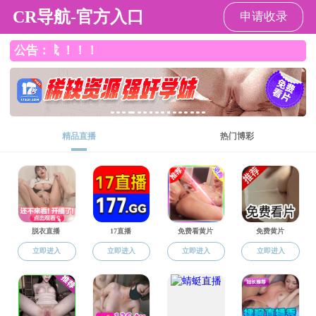
苏畅av
苏畅av
苏畅av概况
师资队伍
本
学工动态
学生工作
通知公告
学工动态
团学架构
学生风采
资料下载