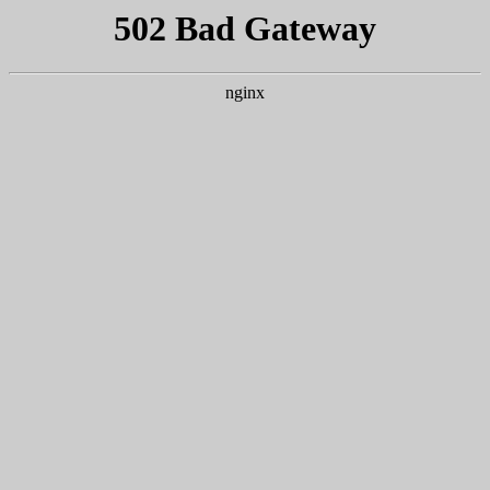
苏畅av
苏畅av
苏畅av概况
师资队伍
本
科学研究
科学研究
科研项目
模糊扩张矩阵规则抽取的研究与
科研论文
基于攻击意图的网络安全态势感
科研著作
气象预测为冬奥助力
其他成果
近年来科研专著、教材列表